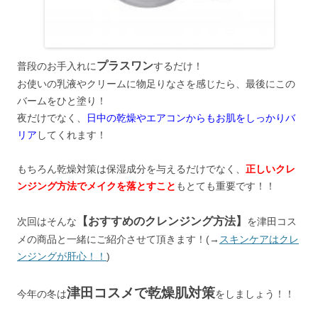
プラスワン
普段のお手入れに
するだけ！
お使いの乳液やクリームに物足りなさを感じたら、最後にこの
バームをひと塗り！
夜だけでなく、
日中の乾燥やエアコンからもお肌をしっかりバ
リア
してくれます！
もちろん乾燥対策は保湿成分を与えるだけでなく、
正しいクレ
ンジング方法でメイクを落とすこと
もとても重要です！！
【おすすめのクレンジング方法】
次回はそんな
を津田コス
メの商品と一緒にご紹介させて頂きます！(→
スキンケアはクレ
ンジングが肝心！！
)
津田コスメで乾燥肌対策
今年の冬は
をしましょう！！