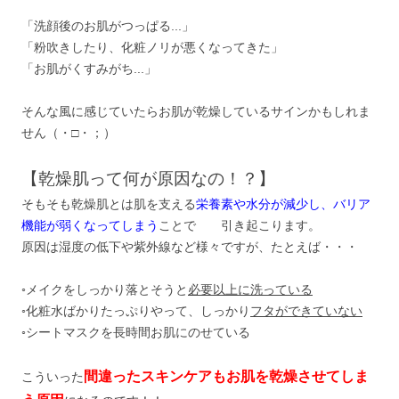
「洗顔後のお肌がつっぱる...」
「粉吹きしたり、化粧ノリが悪くなってきた」
「お肌がくすみがち...」
そんな風に感じていたらお肌が乾燥しているサインかもしれま
せん（・□・；）
【乾燥肌って何が原因なの！？】
そもそも乾燥肌とは肌を支える
栄養素や水分が減少し、バリア
機能が弱くなってしまう
ことで 引き起こります。
原因は湿度の低下や紫外線など様々ですが、たとえば・・・
◦メイクをしっかり落とそうと
必要以上に洗っている
◦化粧水ばかりたっぷりやって、しっかり
フタができていない
◦シートマスクを長時間お肌にのせている
間違ったスキンケアもお肌を乾燥させてしま
こういった