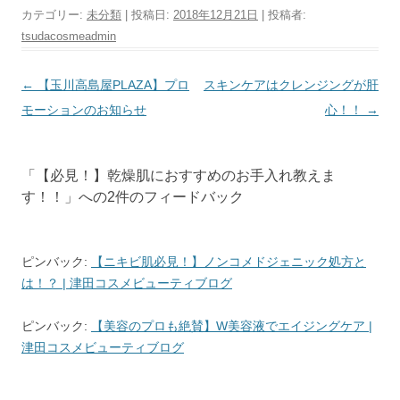
カテゴリー:
未分類
| 投稿日:
2018年12月21日
|
投稿者:
tsudacosmeadmin
投
←
【玉川高島屋PLAZA】プロ
スキンケアはクレンジングが肝
稿
モーションのお知らせ
心！！
→
ナ
ビ
「
【必見！】乾燥肌におすすめのお手入れ教えま
ゲ
す！！
」への2件のフィードバック
ー
シ
ョ
ピンバック:
【ニキビ肌必見！】ノンコメドジェニック処方と
は！？ | 津田コスメビューティブログ
ン
ピンバック:
【美容のプロも絶賛】W美容液でエイジングケア |
津田コスメビューティブログ