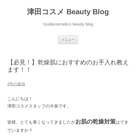
津田コスメ Beauty Blog
tsudacosmetics beauty blog
コ
メニュー
ン
テ
ン
ツ
へ
【必見！】乾燥肌におすすめのお手入れ教え
ス
キ
ます！！
ッ
プ
2件の返信
こんにちは！
津田コスメスタッフの今泉です。
お肌の乾燥対策
皆様、とても寒くなってきましたが
はでき
ていますか？