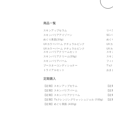
商品一覧
スキンアップセラム
リペ
スキンバリアアイゾーン
5C
めぐり美肌(30g)
めぐり
UVカラーバーム ナチュラルピンク
UV
UVカラーバーム ナチュラルピンク
UV
スキンバリアクリームセット
スキ
スキンバリアクリーム(35g)
スキ
スキンバリアバーム
フィ
ブースターコンディショナー
T'
トライアルセット
おま
定期購入
【定期】スキンアップセラム
【定
【定期】スキンバリアバーム
【定期
【定期】スキンバリアクリーム
【定
【定期】T’sクレンジングウォッシュジェル (100g)
【定
【定期】めぐり美肌 (420g)