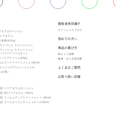
開発者津田攝子
オフィシャルプログ
アセラムローション
バリアセラム
初めての方へ
美肌(420g)
カラーバーム ライトベージュ
商品の選び方
カラーバーム ライトベージュ
ンバリアクリームセット
肌タイプ診断
ンバリアクリーム(65g)
敏感・ゆらぎ度診断
ルムアップトリートメント(30ml)
sクレンジングウォッシュジェル
よくあるご質問
とめ買い
お取り扱い店舗
期】リペアセラムローション
】5Cバリアセラム (45ml)
期】フィルムアップトリートメント (30ml)
期】ブースターコンディショナー(120ml)