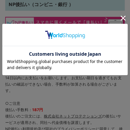
NP後払い（コンビニ・銀行 ）
○このお支払方法の詳細
商品の到着を確認してから、「コンビニ」「銀行」などで後払いで
きる安心・簡単な決済方法です。
ご入力いただいたメールアドレスへ
商品到着後５営業日（土日祝を
除く）以内にメールにて電子バーコードをお送り致します。
送信により請求のご連絡をいたしますので、メール送信日から
14日以内にお支払いをお願いします。お支払い期日を過ぎてもお支
払いの確認ができない場合、手数料が加算される場合がございま
す。
○ご注意
後払い手数料：
187円
後払いのご注文には、
株式会社ネットプロテクションズ
の後払いサ
ービスが適用され、同社へ代金債権を譲渡します。
NP後払い利用規約及び同社のプライバシーポリシー
に同意して、後