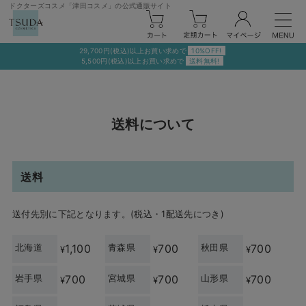
ドクターズコスメ「津田コスメ」の公式通販サイト
29,700円(税込)以上お買い求めで
10%OFF!
5,500円(税込)以上お買い求めで
送料無料!
送料について
送料
送付先別に下記となります。(税込・1配送先につき)
北海道
1,100
青森県
700
秋田県
700
¥
¥
¥
岩手県
700
宮城県
700
山形県
700
¥
¥
¥