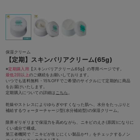
保湿クリーム
【定期】スキンバリアクリーム(65g)
※
定期購入用
【スキンバリアクリーム65g】の専用ページです。
最低2回以上
のご継続をお願いしております。
いつでも送料無料・15%OFFでご希望のサイクルにて定期的に商品
をお届けいたします。
定期購入についての詳細は
こちら
。
乾燥やストレスによりゆらぎやすくなった肌へ、水分をたっぷりと
補給するウォーターチャージ型(水分補給型)の保湿クリーム。
限界ギリギリまで保湿力を高めながら、ニキビのえさ(原因)になりに
くい成分で構成。
第三者機関で「ニキビが生じにくい製品か
」をチェックするノン
*1
コメドジェニックテスト済み。