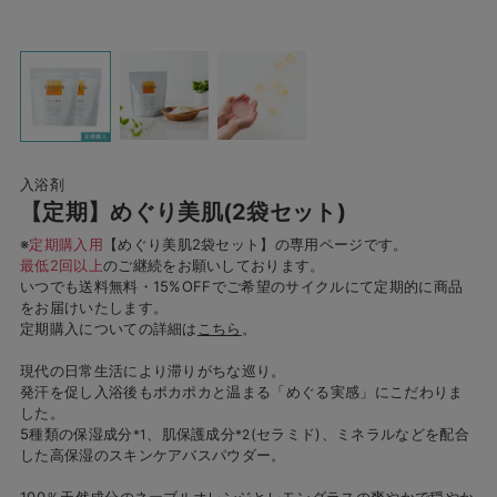
入浴剤
【定期】めぐり美肌(2袋セット)
※
定期購入用
【めぐり美肌2袋セット】の専用ページです。
最低2回以上
のご継続をお願いしております。
いつでも送料無料・15%OFFでご希望のサイクルにて定期的に商品
をお届けいたします。
定期購入についての詳細は
こちら
。
現代の日常生活により滞りがちな巡り。
発汗を促し入浴後もポカポカと温まる「めぐる実感」にこだわりま
した。
5種類の保湿成分
、肌保護成分
(セラミド)、ミネラルなどを配合
*1
*2
した高保湿のスキンケアバスパウダー。
100％天然成分のネーブルオレンジとレモングラスの爽やかで穏やか