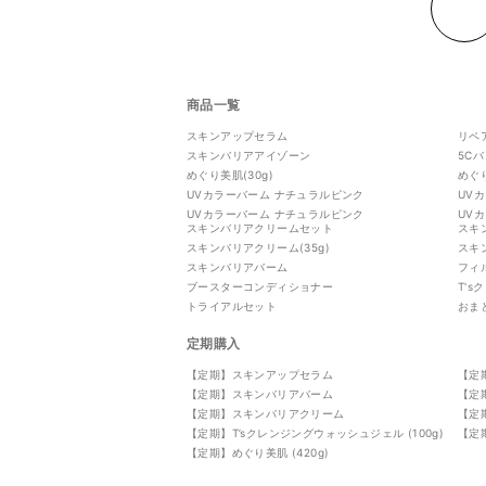
商品一覧
スキンアップセラム
リペ
スキンバリアアイゾーン
5C
めぐり美肌(30g)
めぐり
UVカラーバーム ナチュラルピンク
UV
UVカラーバーム ナチュラルピンク
UV
スキンバリアクリームセット
スキ
スキンバリアクリーム(35g)
スキ
スキンバリアバーム
フィ
ブースターコンディショナー
T'
トライアルセット
おま
定期購入
【定期】スキンアップセラム
【定
【定期】スキンバリアバーム
【定期
【定期】スキンバリアクリーム
【定
【定期】T’sクレンジングウォッシュジェル (100g)
【定
【定期】めぐり美肌 (420g)