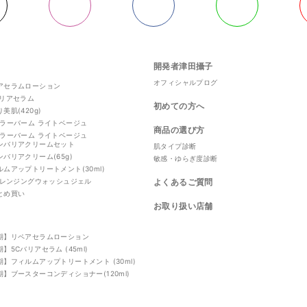
開発者津田攝子
オフィシャルプログ
アセラムローション
バリアセラム
初めての方へ
美肌(420g)
カラーバーム ライトベージュ
商品の選び方
カラーバーム ライトベージュ
ンバリアクリームセット
肌タイプ診断
ンバリアクリーム(65g)
敏感・ゆらぎ度診断
ルムアップトリートメント(30ml)
sクレンジングウォッシュジェル
よくあるご質問
とめ買い
お取り扱い店舗
期】リペアセラムローション
】5Cバリアセラム (45ml)
期】フィルムアップトリートメント (30ml)
期】ブースターコンディショナー(120ml)