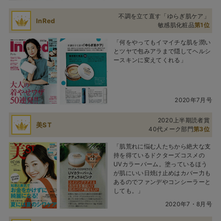
不調を立て直す「ゆらぎ肌ケア」
InRed
敏感肌化粧品
第1位
「何をやってもイマイチな肌を潤い
とツヤで包みアラまで隠してヘルシ
ースキンに変えてくれる」
2020年7月号
2020上半期読者賞
美ST
40代メーク部門
第3位
「肌荒れに悩む人たちから絶大な支
持を得ているドクターズコスメの
UVカラーバーム。塗っているほう
が肌にいい日焼け止めはカバー力も
あるのでファンデやコンシーラーと
しても。」
2020年7・8月号