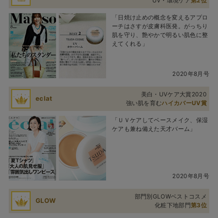
UV・環境ケア
第2位
「日焼け止めの概念を変えるアプロ
ーチはさすが皮膚科医発。がっちり
肌を守り、艶やかで明るい肌色に整
えてくれる」
2020年8月号
美白・UVケア大賞2020
eclat
強い肌を育む
ハイカバーUV賞
「ＵＶケアしてベースメイク、保湿
ケアも兼ね備えた天才バーム」
2020年8月号
部門別GLOWベストコスメ
GLOW
化粧下地部門
第3位