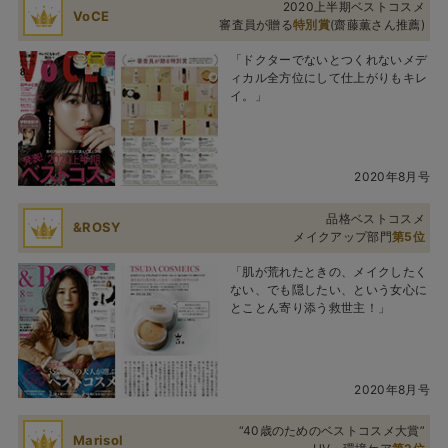
2020上半期ベストコスメ
VoCE
審査員が贈る
特別賞
(齋藤薫さん推薦)
「ドクターでないとつくれないメデ
ィカル全方位にして仕上がりもキレ
イ。」
2020年8月号
品格ベストコスメ
&ROSY
メイクアップ部門
第5位
「肌が荒れたときの、メイクしたく
ない、でも隠したい、という女心に
とことん寄り添う救世主！」
2020年8月号
“40歳のためのベストコスメ大賞”
Marisol