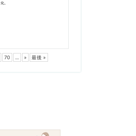
強化。
70
...
»
最後 »