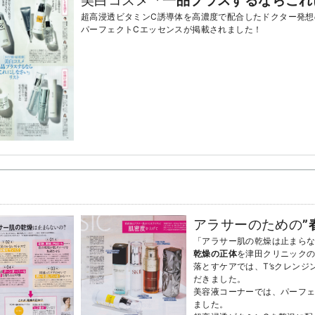
美白コスメ
「一品プラスするならこれ
超高浸透ビタミンC誘導体を高濃度で配合したドクター発想
パーフェクトCエッセンスが掲載されました！
アラサーのための
”
「アラサー肌の乾燥は止まら
乾燥の正体
を津田クリニック
落とすケアでは、T’sクレン
だきました。
美容液コーナーでは、パーフェ
ました。