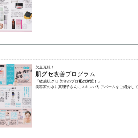
欠点克服！
肌グセ
改善プログラム
「敏感肌グセ 美容のプロ
私の対策！」
美容家の水井真理子さんにスキンバリアバームをご紹介し