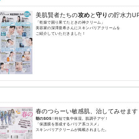
美肌賢者たちの
攻め
と
守り
の貯水力U
「乾燥で困り果てたときの神クリーム」
美容家の深澤亜希さんにスキンバリアクリームを
ご紹介していただきました！
春のつらーい敏感肌、治してみせます
朝のSOS
! 時短で集中保湿。肌調子アゲ！
「保護膜を形成するバリア系コスメ」
スキンバリアクリームが掲載されました。