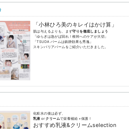
号
「小林ひろ美のキレイはかけ算」
肌は与えるよりも、まず
守りを徹底しましょう
「ゆらぎは急がば回れ！根幹へのケアが大切」
「TSUDA バームは鎮静効果も秀逸」
スキンバリアバームをご紹介いただきました。
化粧水の後は必ず、
乳液
or
クリーム
で栄養補給 +保護！
おすすめ乳液&クリームselection