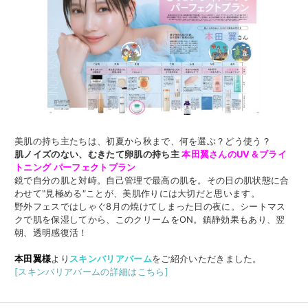
美肌の持ち主たちは、初夏から秋まで、何を選ぶ？どう使う？
肌ノイズのない、むきたて卵肌の持ち主
本田翼さんのUV＆ブライ
トニング パーフェクトプラン
鏡で自分の肌と対峙。自己管理で最高の肌を。その日の肌状態に合
わせて‶見極める″ことが、美肌作りには大切だと思います。
野外フェスではしゃぐ8月の焼けてしまった日の夜に。シートマス
クで肌を保湿してから、このクリームをON。鎮静効果もあり、翌
朝、透明感復活！
本田翼様
より
スキンバリアバーム
をご紹介いただきました。
[スキンバリアバームの詳細はこちら]