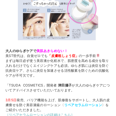
大人のゆらぎケアで
美肌あきらめない！
美ST世代は、自覚ゼロでも
「皮膚粗しょう症」
の一歩手前
まずは毎日必ず使う美容液か化粧水で、肌密度を高める成分を取り
入れるだけでなくエイジングケアも必須。ゆらぎ肌には炎症を防ぐ
抗炎症ケア、さらに炎症を加速させる活性酸素を防ぐための抗酸化
ケアが不可欠です。
「TSUDA COSMETICS」開発者
津田攝子
が大人のゆらぎケアにつ
いてアドバイスさせていただいております。
3月5日
発売、バリア機能を上げ、肌修復をサポートし、大人肌の皮
膚痩せを防ぐ美容液級のローション〈
リペアセラムローション
〉を
ご紹介いただきました。
［リペアセラムローションの詳細はこちら］