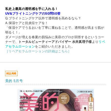
私史上最高の透明感を手に入れる！
UV&ブライトニングケアの50問50答
Q.ブライトニングケア以外で透明感を高めるなら？
A.保湿ケアと抗炎症ケアを！
「保湿ケアでうるおいを丁寧に重ねることで、透明感が高まり肌が
明るく！」
ダメージが増える春夏の肌悩みに美容のプロが回答するというコー
ナーで、
トータルビューティーアドバイザー 水井真理子様
より
リペ
アセラムローション
をご紹介いただきました。
［リペアセラムローションの詳細はこちら］
雑誌掲載
美的 5月号