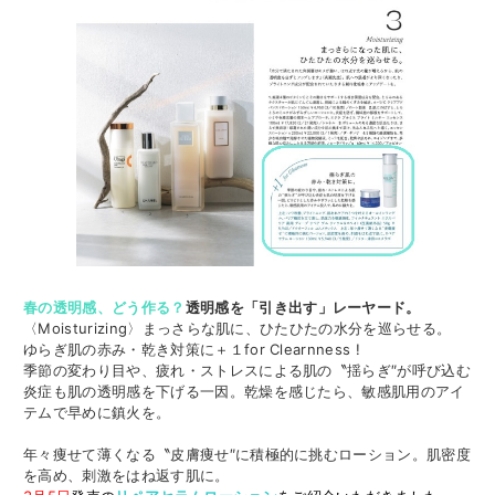
春の透
明感、どう作る？
透明感を「引き出す」レーヤード。
〈Moisturizing〉まっさらな肌に、ひたひたの水分を巡らせる。
ゆらぎ肌の赤み・乾き対策に＋１for Clearnness !
季節の変わり目や、疲れ・ストレスによる肌の〝揺らぎ″が呼び込む
炎症も肌の透明感を下げる一因。乾燥を感じたら、敏感肌用のアイ
テムで早めに鎮火を。
年々痩せて薄くなる〝皮膚痩せ″に積極的に挑むローション。肌密度
を高め、刺激をはね返す肌に。