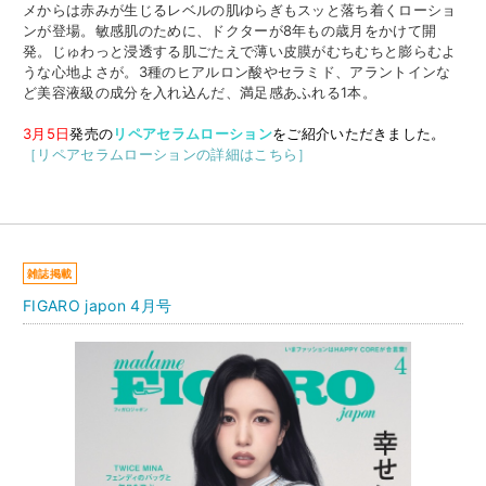
メからは赤みが生じるレベルの肌ゆらぎもスッと落ち着くローショ
ンが登場。敏感肌のために、ドクターが8年もの歳月をかけて開
発。じゅわっと浸透する肌ごたえで薄い皮膜がむちむちと膨らむよ
うな心地よさが。3種のヒアルロン酸やセラミド、アラントインな
ど美容液級の成分を入れ込んだ、満足感あふれる1本。
3月5日
発売の
リペアセラムローション
をご紹介いただきました。
［リペアセラムローションの詳細はこちら］
雑誌掲載
FIGARO japon 4月号