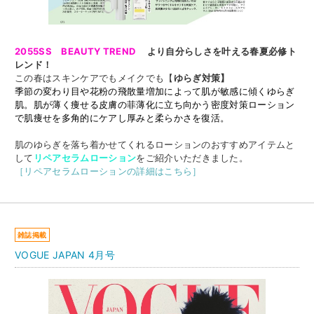
2055SS BEAUTY TREND
より自分らしさを叶える春夏必修ト
レンド！
この春はスキンケアでもメイクでも【
ゆらぎ対策】
季節の変わり目や花粉の飛散量増加によって肌が敏感に傾くゆらぎ
肌。肌が薄く痩せる皮膚の菲薄化に立ち向かう密度対策ローション
で肌痩せを多角的にケアし厚みと柔らかさを復活。
肌のゆらぎを落ち着かせてくれるローションのおすすめアイテムと
して
リペアセラムローション
をご紹介いただきました。
［リペアセラムローションの詳細はこちら］
雑誌掲載
VOGUE JAPAN 4月号