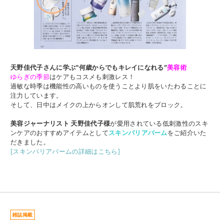
天野佳代子さんに学ぶ‶何歳からでもキレイになれる″
美容術
ゆらぎの季節
はケアもコスメも刺激レス！
過敏な時季は機能性の高いものを使うことより肌をいたわることに
注力しています。
そして、日中はメイクの上からオンして肌荒れをブロック。
美容ジャーナリスト 天野佳代子様
が愛用されている低刺激性のスキ
ンケアのおすすめアイテムとして
スキンバリアバーム
をご紹介いた
だきました。
[スキンバリアバームの詳細はこちら]
雑誌掲載